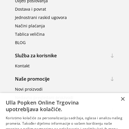
Uvjeti poslovanja
Dostava i povrat
Jednostrani raskid ugovora
Načini plaćanja
Tablica veličina
BLOG
Služba za korisnike
Kontakt
Naše promocije
Novi proizvodi
×
Nedavno pregledani proizvodi
Ulla Popken Online Trgovina
upotrebljava kolačiće.
Moj račun
Koristimo kolačiće za personalizaciju sadržaja, oglasa i analizu našeg
Moj račun
prometa. Također dijelimo informacije o vašem korištenju naše
stranice s našim partnerima za oglašavanje i analitiku koji ih mogu