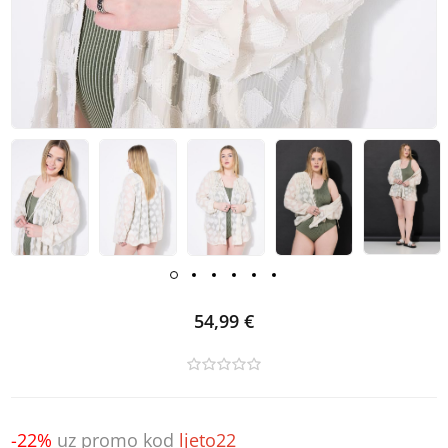
54,99 €
-22%
uz promo kod
ljeto22