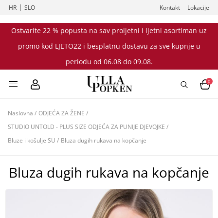
|
HR
SLO
Kontakt
Lokacije
Ostvarite 22 % popusta na sav proljetni i ljetni asortiman uz
promo kod LJETO22 i besplatnu dostavu za sve kupnje u
periodu od 06.08 do 09.08.
0
Naslovna
/
ODJEĆA ZA ŽENE
/
STUDIO UNTOLD - PLUS SIZE ODJEĆA ZA PUNIJE DJEVOJKE
/
Bluze i košulje SU
/
Bluza dugih rukava na kopčanje
Bluza dugih rukava na kopčanje