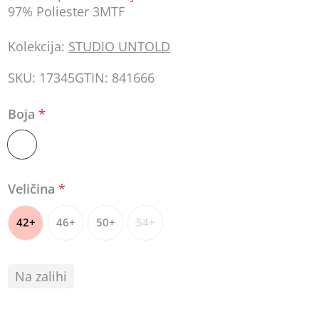
97% Poliester 3MTF
Kolekcija:
STUDIO UNTOLD
SKU:
17345
GTIN:
841666
Boja
*
Veličina
*
42+
46+
50+
54+
Na zalihi