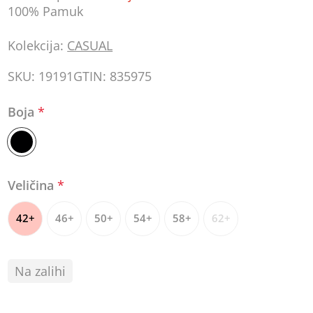
100% Pamuk
Kolekcija:
CASUAL
SKU:
19191
GTIN:
835975
Boja
*
Veličina
*
42+
46+
50+
54+
58+
62+
Na zalihi