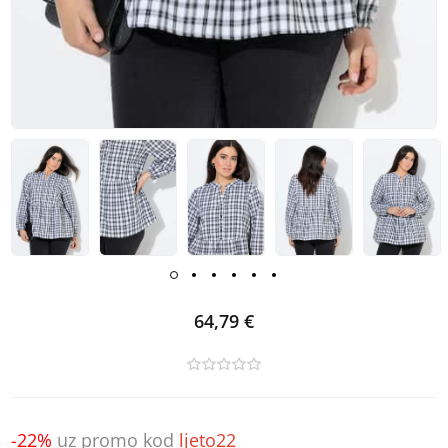
64,79 €
-22%
uz promo kod
ljeto22