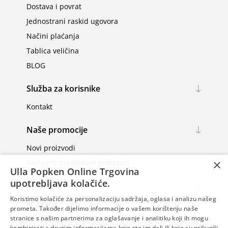
Dostava i povrat
Jednostrani raskid ugovora
Načini plaćanja
Tablica veličina
BLOG
Služba za korisnike
Kontakt
Naše promocije
Novi proizvodi
×
Nedavno pregledani proizvodi
Ulla Popken Online Trgovina
upotrebljava kolačiće.
Moj račun
Koristimo kolačiće za personalizaciju sadržaja, oglasa i analizu našeg
Moj račun
prometa. Također dijelimo informacije o vašem korištenju naše
Narudžbe
stranice s našim partnerima za oglašavanje i analitiku koji ih mogu
kombinirati s drugim informacijama koje ste im dali ili koje su prikupili