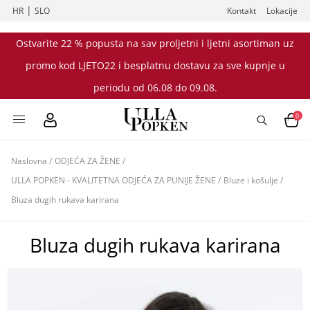
|
HR
SLO
Kontakt
Lokacije
Ostvarite 22 % popusta na sav proljetni i ljetni asortiman uz
promo kod LJETO22 i besplatnu dostavu za sve kupnje u
periodu od 06.08 do 09.08.
0
Naslovna
/
ODJEĆA ZA ŽENE
/
ULLA POPKEN - KVALITETNA ODJEĆA ZA PUNIJE ŽENE
/
Bluze i košulje
/
Bluza dugih rukava karirana
Bluza dugih rukava karirana